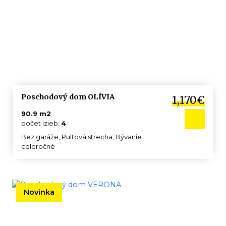
Poschodový dom OLÍVIA
1,170€
90.9 m2
počet izieb:
4
Bez garáže, Pultová strecha, Bývanie
celoročné
Novinka