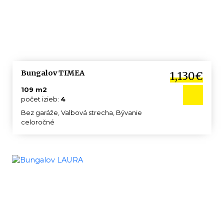
Bungalov TIMEA
1,130€
109 m2
počet izieb:
4
Bez garáže, Valbová strecha, Bývanie
celoročné