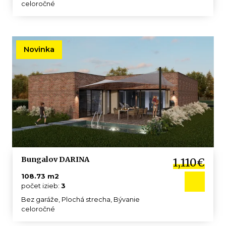
celoročné
Novinka
Bungalov DARINA
1,110€
108.73 m2
počet izieb:
3
Bez garáže, Plochá strecha, Bývanie
celoročné