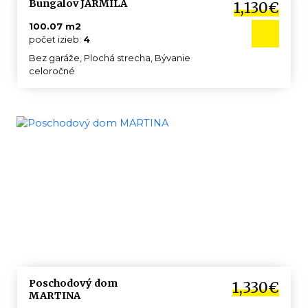
Bungalov JARMILA
1,130€
100.07 m2
počet izieb:
4
Bez garáže, Plochá strecha, Bývanie
celoročné
Poschodový dom
1,330€
MARTINA