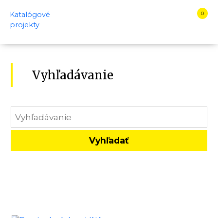
Katalógové
0
projekty
KATALÓGOVÉ
PROJEKTY
Vyhľadávanie
ÚVOD
KATALÓG
DOMOV
DOM
NA
KĽÚČ
REALIZÁCIE
KONTAKTY
PORADŇA