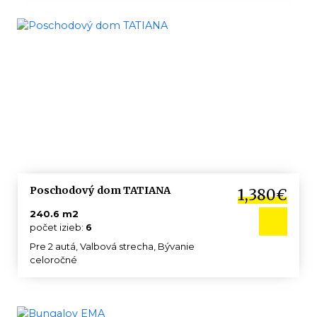
Poschodový dom TATIANA
1,380€
240.6 m2
počet izieb:
6
Pre 2 autá, Valbová strecha, Bývanie
celoročné