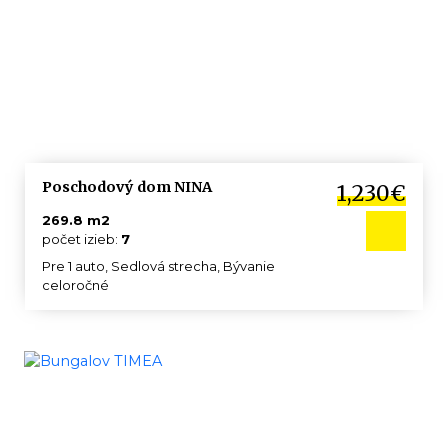
Poschodový dom NINA
1,230€
269.8 m2
počet izieb:
7
Pre 1 auto, Sedlová strecha, Bývanie
celoročné