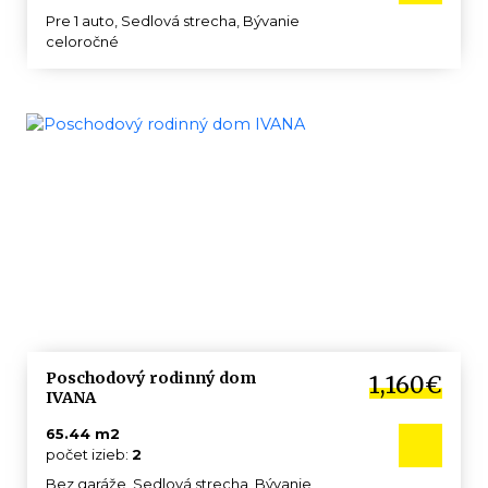
Pre 1 auto, Sedlová strecha, Bývanie
celoročné
Poschodový rodinný dom
1,160€
IVANA
65.44 m2
počet izieb:
2
Bez garáže, Sedlová strecha, Bývanie