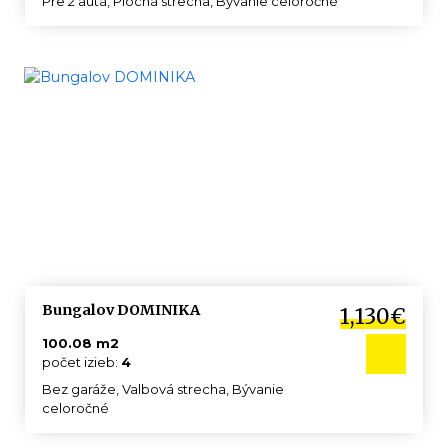
Pre 2 autá, Plochá strecha, Bývanie celoročné
Bungalov DOMINIKA
1,130€
100.08 m2
počet izieb:
4
Bez garáže, Valbová strecha, Bývanie
celoročné