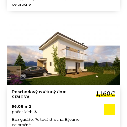
celoročné
Poschodový rodinný dom
1,160€
SIMONA
56.08 m2
počet izieb:
3
Bez garáže, Pultová strecha, Bývanie
celoročné