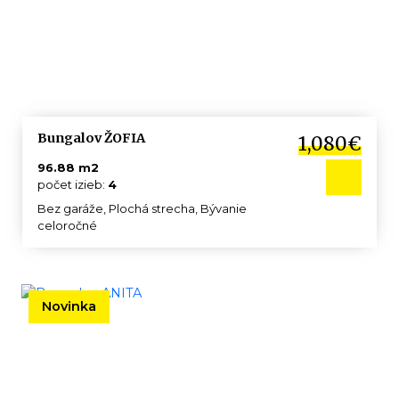
Bungalov ŽOFIA
1,080€
96.88 m2
počet izieb:
4
Bez garáže, Plochá strecha, Bývanie
celoročné
Novinka