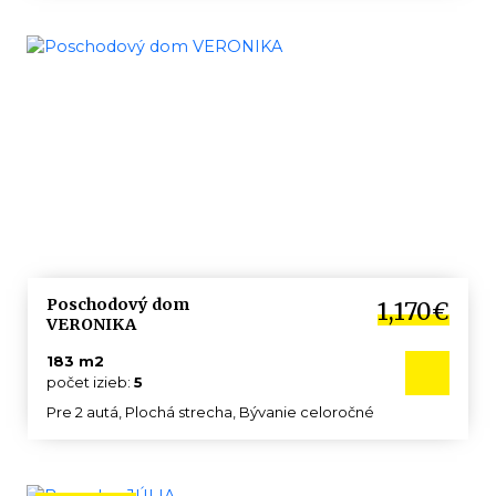
Poschodový dom
1,170€
VERONIKA
183 m2
počet izieb:
5
Pre 2 autá, Plochá strecha, Bývanie celoročné