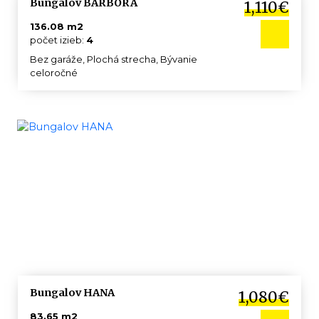
Bungalov BARBORA
1,110€
136.08 m2
počet izieb:
4
Bez garáže, Plochá strecha, Bývanie
celoročné
Bungalov HANA
1,080€
83.65 m2