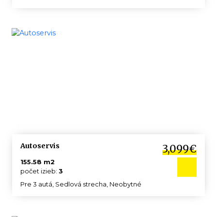
Autoservis
3,099€
155.58 m2
počet izieb:
3
Pre 3 autá, Sedlová strecha, Neobytné