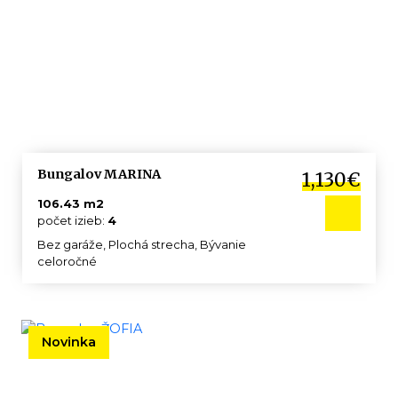
Bungalov MARINA
1,130€
106.43 m2
počet izieb:
4
Bez garáže, Plochá strecha, Bývanie
celoročné
Novinka