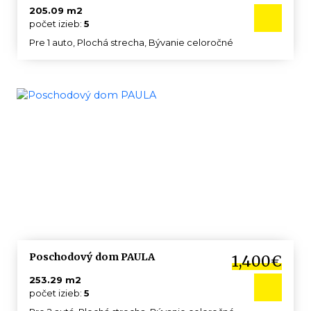
205.09 m2
počet izieb:
5
Pre 1 auto, Plochá strecha, Bývanie celoročné
Poschodový dom PAULA
1,400€
253.29 m2
počet izieb:
5