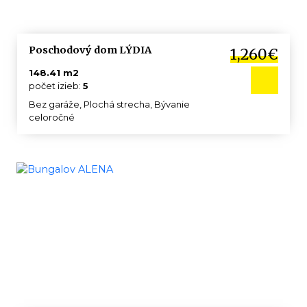
Poschodový dom LÝDIA
1,260€
148.41 m2
počet izieb:
5
Bez garáže, Plochá strecha, Bývanie
celoročné