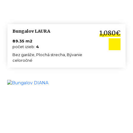
Bungalov LAURA
1,080€
89.35 m2
počet izieb:
4
Bez garáže, Plochá strecha, Bývanie
celoročné