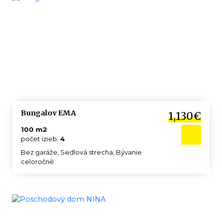
Bungalov EMA
1,130€
100 m2
počet izieb:
4
Bez garáže, Sedlová strecha, Bývanie
celoročné