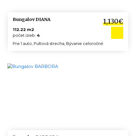
Bungalov DIANA
1,130€
112.22 m2
počet izieb:
4
Pre 1 auto, Pultová strecha, Bývanie celoročné