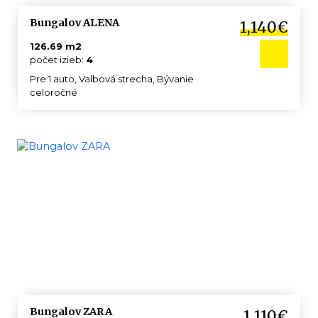
Bungalov ALENA
1,140€
126.69 m2
počet izieb:
4
Pre 1 auto, Valbová strecha, Bývanie
celoročné
Bungalov ZARA
1,110€