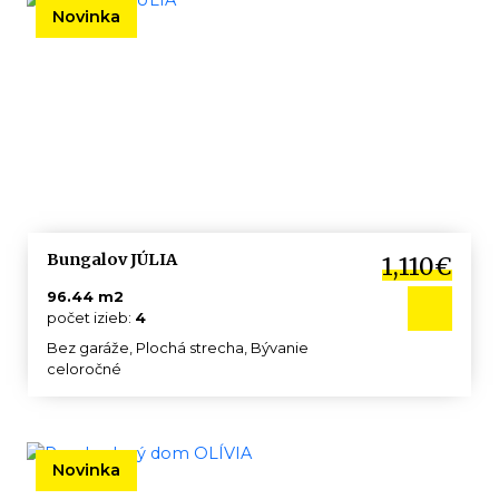
Novinka
Bungalov JÚLIA
1,110€
96.44 m2
počet izieb:
4
Bez garáže, Plochá strecha, Bývanie
celoročné
Novinka