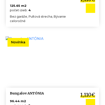
125.65 m2
počet izieb:
4
Bez garáže, Pultová strecha, Bývanie
celoročné
Novinka
Bungalov ANTÓNIA
1,110€
96.44 m2