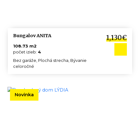
Bungalov ANITA
1,130€
108.73 m2
počet izieb:
4
Bez garáže, Plochá strecha, Bývanie
celoročné
Novinka