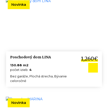
Novinka
KATALÓG
+421
904
133
949
Poschodový dom LINA
1,260€
130.88 m2
počet izieb:
4
Bez garáže, Plochá strecha, Bývanie
celoročné
Novinka