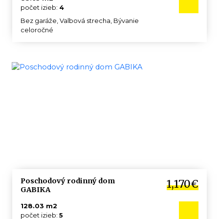
počet izieb:
4
Bez garáže, Valbová strecha, Bývanie
celoročné
Poschodový rodinný dom
1,170€
GABIKA
128.03 m2
počet izieb:
5