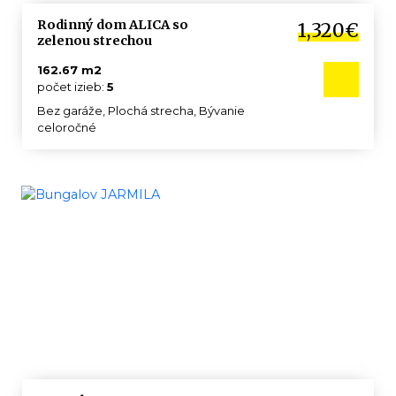
Rodinný dom ALICA so
1,320€
zelenou strechou
162.67 m2
počet izieb:
5
Bez garáže, Plochá strecha, Bývanie
celoročné