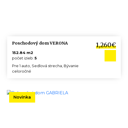
Poschodový dom VERONA
1,260€
152.84 m2
počet izieb:
5
Pre 1 auto, Sedlová strecha, Bývanie
celoročné
Novinka