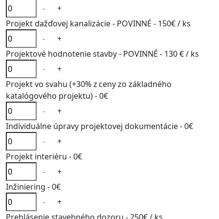
-
+
Projekt dažďovej kanalizácie - POVINNÉ -
150€
/ ks
-
+
Projektové hodnotenie stavby - POVINNÉ -
130 €
/ ks
-
+
Projekt vo svahu (+30% z ceny zo základného
katalógového projektu) -
0€
-
+
Individuálne úpravy projektovej dokumentácie -
0€
-
+
Projekt interiéru -
0€
-
+
Inžiniering -
0€
-
+
Prehlásenie stavebného dozoru -
250€
/ ks