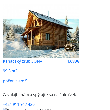
Kanadský zrub SOŇA
1,699€
99.5 m2
počet izieb:
5
Zavolajte nám a spýtajte sa na čokoľvek.
+421 911 917 426