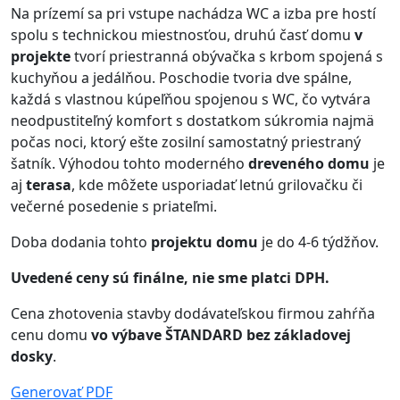
Na prízemí sa pri vstupe nachádza WC a izba pre hostí
spolu s technickou miestnosťou, druhú časť domu
v
projekte
tvorí priestranná obývačka s krbom spojená s
kuchyňou a jedálňou. Poschodie tvoria dve spálne,
každá s vlastnou kúpeľňou spojenou s WC, čo vytvára
neodpustiteľný komfort s dostatkom súkromia najmä
počas noci, ktorý ešte zosilní samostatný priestraný
šatník. Výhodou tohto moderného
dreveného domu
je
aj
terasa
, kde môžete usporiadať letnú grilovačku či
večerné posedenie s priateľmi.
Doba dodania tohto
projektu domu
je do 4-6 týdžňov.
Uvedené ceny sú finálne, nie sme platci DPH.
Cena zhotovenia stavby dodávateľskou firmou zahŕňa
cenu domu
vo výbave ŠTANDARD bez základovej
dosky
.
Generovať PDF