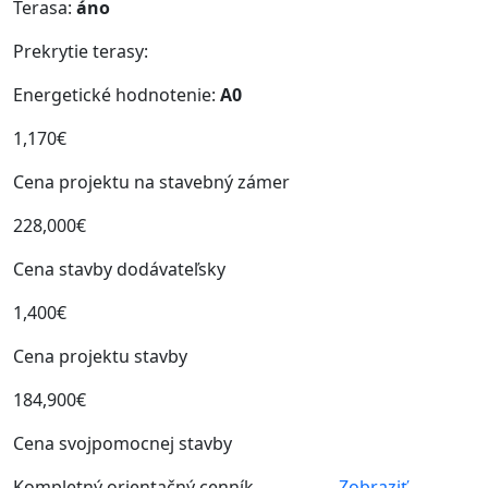
Terasa:
áno
Prekrytie terasy:
Energetické hodnotenie:
A0
1,170€
Cena projektu na stavebný zámer
228,000€
Cena stavby dodávateľsky
1,400€
Cena projektu stavby
184,900€
Cena svojpomocnej stavby
Kompletný orientačný cenník
Zobraziť