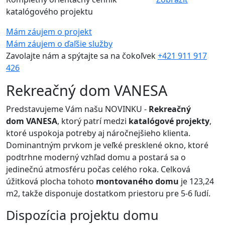
katalógového projektu
Mám záujem o projekt
Mám záujem o ďaľšie služby
Zavolajte nám a spýtajte sa na čokoľvek
+421 911 917
426
Rekreačný dom VANESA
Predstavujeme Vám našu NOVINKU -
Rekreačný
dom
VANESA
, ktorý patrí medzi
katalógové projekty
,
ktoré uspokoja potreby aj náročnejšieho klienta.
Dominantným prvkom je veľké presklené okno, ktoré
podtrhne moderný vzhľad domu a postará sa o
jedinečnú atmosféru počas celého roka. Celková
úžitková plocha tohoto
montovaného domu
je 123,24
m2, takže disponuje dostatkom priestoru pre 5-6 ľudí.
Dispozícia projektu domu