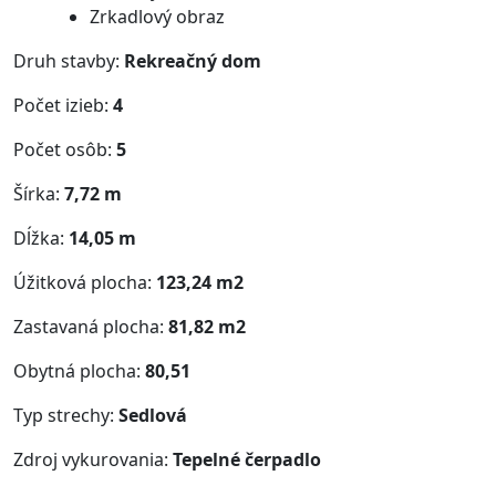
Zrkadlový obraz
Druh stavby:
Rekreačný dom
Počet izieb:
4
Počet osôb:
5
Šírka:
7,72 m
Dĺžka:
14,05 m
Úžitková plocha:
123,24 m2
Zastavaná plocha:
81,82 m2
Obytná plocha:
80,51
Typ strechy:
Sedlová
Zdroj vykurovania:
Tepelné čerpadlo