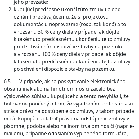
jeho prevzatie;
kupujúci predčasne ukončí túto zmluvu alebo
oznámi predávajúcemu, že si projektovú
dokumentáciu neprevezme (resp. tak koná) a to
v rozsahu 30 % ceny diela v prípade, ak dôjde
k takémuto predčasnému ukončeniu tejto zmluvy
pred schválením dispozície stavby na pozemku
a v rozsahu 100 % ceny diela v prípade, ak dôjde
k takémuto predčasnému ukončeniu tejto zmluvy
po schválení dispozície stavby na pozemku.
6.5 V prípade, ak sa poskytovanie elektronického
obsahu inak ako na hmotnom nosiči začalo bez
výslovného súhlasu kupujúceho a tento nevyhlásil, že
bol riadne poučený o tom, že vyjadrením tohto súhlasu
stráca právo na odstúpenie od zmluvy, v takom prípade
môže kupujúci uplatniť právo na odstúpenie zmluvy v
písomnej podobe alebo na inom trvalom nosiči (napr. e-
mailom), prípadne odoslaním vyplneného formulára,