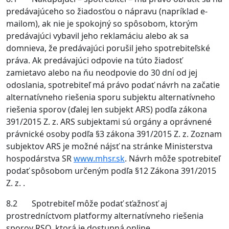
predávajúceho so žiadosťou o nápravu (napríklad e-
mailom), ak nie je spokojný so spôsobom, ktorým
predávajúci vybavil jeho reklamáciu alebo ak sa
domnieva, že predávajúci porušil jeho spotrebiteľské
práva. Ak predávajúci odpovie na túto žiadosť
zamietavo alebo na ňu neodpovie do 30 dní od jej
odoslania, spotrebiteľ má právo podať návrh na začatie
alternatívneho riešenia sporu subjektu alternatívneho
riešenia sporov (ďalej len subjekt ARS) podľa zákona
391/2015 Z. z. ARS subjektami sú orgány a oprávnené
právnické osoby podľa §3 zákona 391/2015 Z. z. Zoznam
subjektov ARS je možné nájsť na stránke Ministerstva
hospodárstva SR
www.mhsr.sk
. Návrh môže spotrebiteľ
podať spôsobom určeným podľa §12 Zákona 391/2015
Z. z. .
8.2 Spotrebiteľ môže podať sťažnosť aj
prostredníctvom platformy alternatívneho riešenia
sporov RSO, ktorá je dostupná online