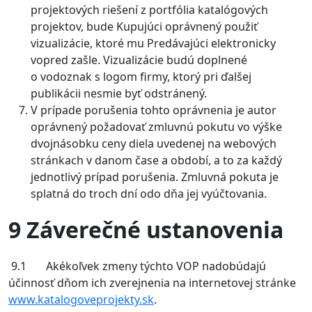
projektových riešení z portfólia katalógových
projektov, bude Kupujúci oprávnený použiť
vizualizácie, ktoré mu Predávajúci elektronicky
vopred zašle. Vizualizácie budú doplnené
o vodoznak s logom firmy, ktorý pri ďalšej
publikácii nesmie byť odstránený.
V prípade porušenia tohto oprávnenia je autor
oprávnený požadovať zmluvnú pokutu vo výške
dvojnásobku ceny diela uvedenej na webových
stránkach v danom čase a období, a to za každý
jednotlivý prípad porušenia. Zmluvná pokuta je
splatná do troch dní odo dňa jej vyúčtovania.
9 Záverečné ustanovenia
9.1 Akékoľvek zmeny týchto VOP nadobúdajú
účinnosť dňom ich zverejnenia na internetovej stránke
www.katalogoveprojekty.sk
.