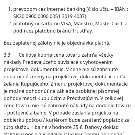
prevodom cez internet banking (číslo účtu – IBAN :
SK20 0900 0000 0051 3019 4037)
platobnými kartami (VISA, Maestro, MasterCard, a
pod.) cez platobnú bránu TrustPay.
Bez zaplatenej zálohy nie je objednávka platná.
3.3 Celková kúpna cena tovaru zahŕňa všetky
náklady Predávajúceho súvisiace s vyhotovením
projektovej dokumentácie. V cene nie sú zahrnuté
dodatočné zmeny na projektovej dokumentácii podľa
želania Kupujúceho. Zmenu projektovej dokumentácie
je možné dohodnúť na základe osobitnej písomnej
dohody medzi Kupujúcim a Predávajúcim. V celkovej
cene tovaru nie sú zahrnuté náklady na dodanie tovaru
– poštovné a balné. V prípade zaslania projektu na
dobierku poštou / kuriérom bude zarátaný poplatok za
túto službu + balné v hodnote 35 €. Daňový doklad
(faktúru) posiela Predávajúci Kupujúcemu po dodaní