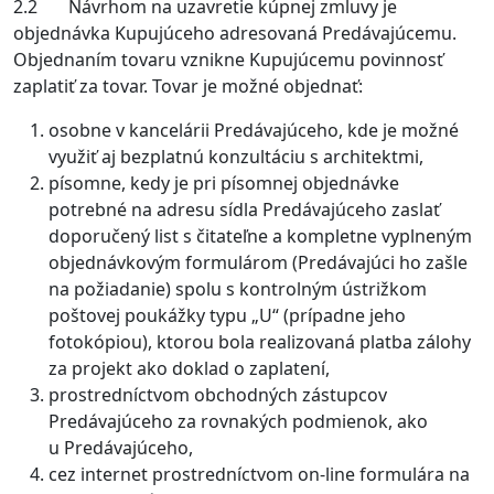
2.2 Návrhom na uzavretie kúpnej zmluvy je
objednávka Kupujúceho adresovaná Predávajúcemu.
Objednaním tovaru vznikne Kupujúcemu povinnosť
zaplatiť za tovar. Tovar je možné objednať:
osobne v kancelárii Predávajúceho, kde je možné
využiť aj bezplatnú konzultáciu s architektmi,
písomne, kedy je pri písomnej objednávke
potrebné na adresu sídla Predávajúceho zaslať
doporučený list s čitateľne a kompletne vyplneným
objednávkovým formulárom (Predávajúci ho zašle
na požiadanie) spolu s kontrolným ústrižkom
poštovej poukážky typu „U“ (prípadne jeho
fotokópiou), ktorou bola realizovaná platba zálohy
za projekt ako doklad o zaplatení,
prostredníctvom obchodných zástupcov
Predávajúceho za rovnakých podmienok, ako
u Predávajúceho,
cez internet prostredníctvom on-line formulára na