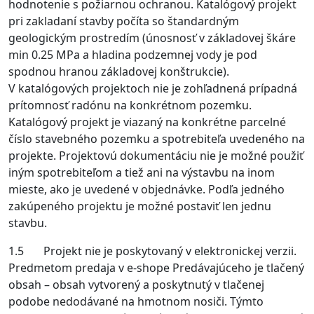
hodnotenie s požiarnou ochranou. Katalógový projekt
pri zakladaní stavby počíta so štandardným
geologickým prostredím (únosnosť v základovej škáre
min 0.25 MPa a hladina podzemnej vody je pod
spodnou hranou základovej konštrukcie).
V katalógových projektoch nie je zohľadnená prípadná
prítomnosť radónu na konkrétnom pozemku.
Katalógový projekt je viazaný na konkrétne parcelné
číslo stavebného pozemku a spotrebiteľa uvedeného na
projekte. Projektovú dokumentáciu nie je možné použiť
iným spotrebiteľom a tiež ani na výstavbu na inom
mieste, ako je uvedené v objednávke. Podľa jedného
zakúpeného projektu je možné postaviť len jednu
stavbu.
1.5 Projekt nie je poskytovaný v elektronickej verzii.
Predmetom predaja v e-shope Predávajúceho je tlačený
obsah – obsah vytvorený a poskytnutý v tlačenej
podobe nedodávané na hmotnom nosiči. Týmto