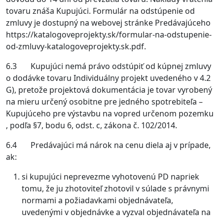
tovaru znáša Kupujúci. Formulár na odstúpenie od
zmluvy je dostupný na webovej stránke Predávajúceho
https://katalogoveprojekty.sk/formular-na-odstupenie-
od-zmluvy-katalogoveprojekty.sk.pdf.
6.3 Kupujúci nemá právo odstúpiť od kúpnej zmluvy
o dodávke tovaru Individuálny projekt uvedeného v 4.2
G), pretože projektová dokumentácia je tovar vyrobený
na mieru určený osobitne pre jedného spotrebiteľa –
Kupujúceho pre výstavbu na vopred určenom pozemku
, podľa §7, bodu 6, odst. c, zákona č. 102/2014.
6.4 Predávajúci má nárok na cenu diela aj v prípade,
ak:
si kupujúci neprevezme vyhotovenú PD napriek
tomu, že ju zhotoviteľ zhotovil v súlade s právnymi
normami a požiadavkami objednávateľa,
uvedenými v objednávke a vyzval objednávateľa na