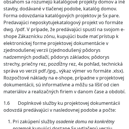
obsahom sa rozumejú katalógové projekty domov a iné
stavby, dodávané v tlačenej podobe, katalóg domov.
Forma odovzdania katalógových projektov je 5x pare.
Predavajúci neposkytujekatalogový projekt vo formáte
dwg. /pdf. V prípade, že predávajúci spustí na svojom e-
shope Zákaznícku zónu, kupujúci bude mať prístup k
elektronickej forme projektovej dokumentácie v
zjednodušenej verzii (zjednodušený pôdorys
nadzemných podlaží, pôdorys základov, pôdorys
strechy, priečny rez, pozdĺžny rez, 4x pohľad, technická
správa vo verzii pdf./jpg., výkaz výmer vo formáte .xlsx).
Rozpočtové náklady na e-shope, prípadne v projektovej
dokumentácii, sú informatívne a môžu sa líšiť od cien
materiálov a realizačných firiem v danom čase a období.
1.6 Doplnkové služby ku projektovej dokumentácii
odovzdá predávajúci v nasledovnej podobe a počte:
Pri zakúpení služby
osadenie domu na konkrétny
pozemok
kupujúci dostane 5x vytlačenú verziu