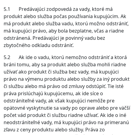
5.1 Predávajúci zodpovedá za vady, ktoré má
produkt alebo služba počas používania kupujúcim. Ak
má produkt alebo služba vadu, ktorú možno odstrániť,
má kupujúci právo, aby bola bezplatne, včas a riadne
odstránená. Predávajúci je povinný vadu bez
zbytočného odkladu odstrániť.
5.2 Ak ide o vadu, ktorú nemožno odstrániť a ktorá
bráni tomu, aby sa produkt alebo služba mohli riadne
užívať ako produkt či služba bez vady, má kupujúci
právo na výmenu produktu alebo služby za iný produkt
či službu alebo má právo od zmluvy odstúpiť. Tie isté
práva prislúchajú kupujúcemu, ak ide síce o
odstrániteľné vady, ak však kupujúci nemôže pre
opätovné vyskytnutie sa vady po oprave alebo pre väčší
počet vád produkt či službu riadne užívať. Ak ide o iné
neodstrániteľné vady, má kupujúci právo na primeranú
zľavu z ceny produktu alebo služby. Práva zo