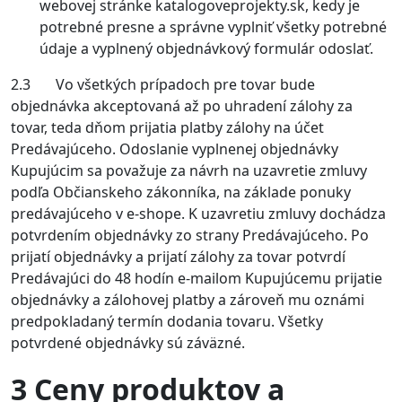
webovej stránke katalogoveprojekty.sk, kedy je
potrebné presne a správne vyplniť všetky potrebné
údaje a vyplnený objednávkový formulár odoslať.
2.3 Vo všetkých prípadoch pre tovar bude
objednávka akceptovaná až po uhradení zálohy za
tovar, teda dňom prijatia platby zálohy na účet
Predávajúceho. Odoslanie vyplnenej objednávky
Kupujúcim sa považuje za návrh na uzavretie zmluvy
podľa Občianskeho zákonníka, na základe ponuky
predávajúceho v e-shope. K uzavretiu zmluvy dochádza
potvrdením objednávky zo strany Predávajúceho. Po
prijatí objednávky a prijatí zálohy za tovar potvrdí
Predávajúci do 48 hodín e-mailom Kupujúcemu prijatie
objednávky a zálohovej platby a zároveň mu oznámi
predpokladaný termín dodania tovaru. Všetky
potvrdené objednávky sú záväzné.
3 Ceny produktov a