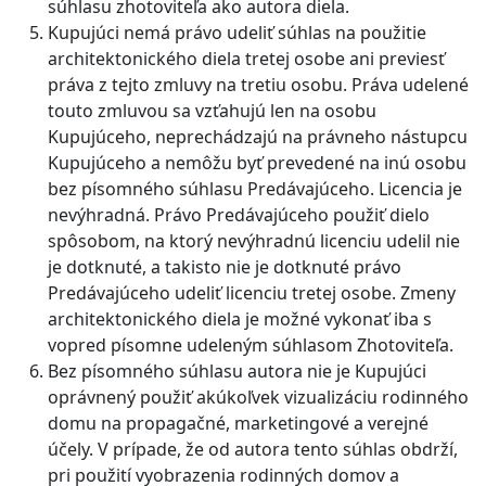
súhlasu zhotoviteľa ako autora diela.
Kupujúci nemá právo udeliť súhlas na použitie
architektonického diela tretej osobe ani previesť
práva z tejto zmluvy na tretiu osobu. Práva udelené
touto zmluvou sa vzťahujú len na osobu
Kupujúceho, neprechádzajú na právneho nástupcu
Kupujúceho a nemôžu byť prevedené na inú osobu
bez písomného súhlasu Predávajúceho. Licencia je
nevýhradná. Právo Predávajúceho použiť dielo
spôsobom, na ktorý nevýhradnú licenciu udelil nie
je dotknuté, a takisto nie je dotknuté právo
Predávajúceho udeliť licenciu tretej osobe. Zmeny
architektonického diela je možné vykonať iba s
vopred písomne udeleným súhlasom Zhotoviteľa.
Bez písomného súhlasu autora nie je Kupujúci
oprávnený použiť akúkoľvek vizualizáciu rodinného
domu na propagačné, marketingové a verejné
účely. V prípade, že od autora tento súhlas obdrží,
pri použití vyobrazenia rodinných domov a