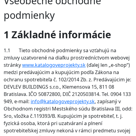
Všeobecné obchodné
podmienky
1 Základné informácie
1.1 Tieto obchodné podmienky sa vzťahujú na
zmluvy uzatvorené na diaľku prostredníctvom webovej
stránky
www.katalogoveprojekty.sk
(ďalej len „e-shop“)
medzi predávajúcim a kupujúcim podľa Zákona na
ochranu spotrebiteľa č. 102/2014 Zb. z. Predávajúcim je:
DEVLEV BUILDINGS s.r.o., Klemensova 15, 811 08
Bratislava. IČO 50872800, DIČ 2120503814. Tel. 0904 133
949, e-mail:
info@katalogoveprojekty.sk
,
zapísaný v
Obchodnom registri Mestského súdu Bratislava III
, odd:
Sro, vIožka č.
119393/B.
Kupujúcim je spotrebiteľ, t. j.
fyzická osoba, ktorá pri uzatváraní a plnení
spotrebiteľskej zmluvy nekoná v rámci predmetu svojej