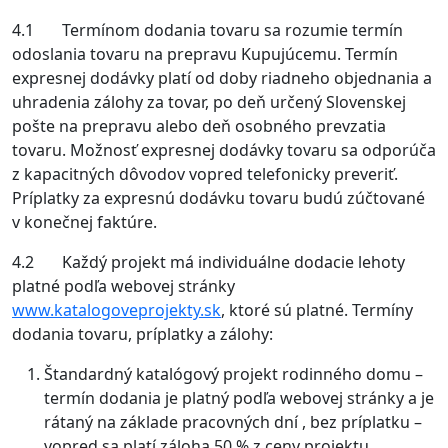
4.1 Termínom dodania tovaru sa rozumie termín
odoslania tovaru na prepravu Kupujúcemu. Termín
expresnej dodávky platí od doby riadneho objednania a
uhradenia zálohy za tovar, po deň určený Slovenskej
pošte na prepravu alebo deň osobného prevzatia
tovaru. Možnosť expresnej dodávky tovaru sa odporúča
z kapacitných dôvodov vopred telefonicky preveriť.
Príplatky za expresnú dodávku tovaru budú zúčtované
v konečnej faktúre.
4.2 Každý projekt má individuálne dodacie lehoty
platné podľa webovej stránky
www.katalogoveprojekty.sk
, ktoré sú platné. Termíny
dodania tovaru, príplatky a zálohy:
Štandardný katalógový projekt rodinného domu –
termín dodania je platný podľa webovej stránky a je
rátaný na základe pracovných dní , bez príplatku –
vopred sa platí záloha 50 % z ceny projektu.