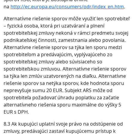
na
http://ec.europa.eu/consumers/odr/index_en.htm
.
Alternatívne riešenie sporov môže využiť len spotrebiteľ
– fyzická osoba, ktorá pri uzatváraní a plnení
spotrebiteľskej zmluvy nekoná v rámci predmetu svojej
podnikateľskej činnosti, zamestnania alebo povolania.
Alternatívne riešenie sporov sa týka len sporu medzi
spotrebiteľom a predávajúcim, vyplývajúceho zo
spotrebiteľskej zmluvy alebo súvisiaceho so
spotrebiteľskou zmluvou. Alternatívne riešenie sporov
sa týka len zmlúv uzatvorených na diaľku. Alternatívne
riešenie sporov sa netýka sporov, kde hodnota sporu
neprevyšuje sumu 20 EUR. Subjekt ARS môže od
spotrebiteľa požadovať úhradu poplatku za začatie
alternatívneho riešenia sporu maximálne do výšky 5
EUR s DPH.
8.3 Ak kupujúci uplatní svoje právo na odstúpenie od
zmluvy, predávajúci zastaví kupujúcemu prístup k