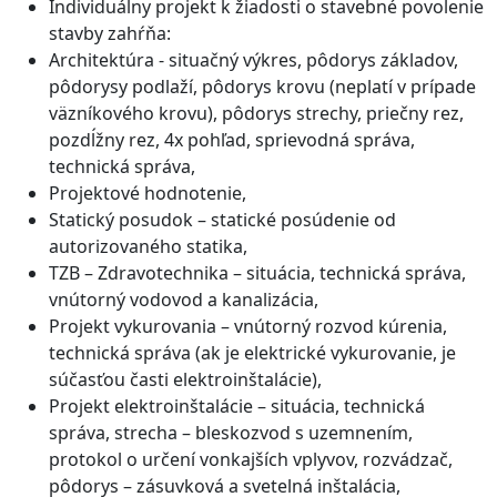
Individuálny projekt k žiadosti o stavebné povolenie
stavby zahŕňa:
Architektúra - situačný výkres, pôdorys základov,
pôdorysy podlaží, pôdorys krovu (neplatí v prípade
väzníkového krovu), pôdorys strechy, priečny rez,
pozdĺžny rez, 4x pohľad, sprievodná správa,
technická správa,
Projektové hodnotenie,
Statický posudok – statické posúdenie od
autorizovaného statika,
TZB – Zdravotechnika – situácia, technická správa,
vnútorný vodovod a kanalizácia,
Projekt vykurovania – vnútorný rozvod kúrenia,
technická správa (ak je elektrické vykurovanie, je
súčasťou časti elektroinštalácie),
Projekt elektroinštalácie – situácia, technická
správa, strecha – bleskozvod s uzemnením,
protokol o určení vonkajších vplyvov, rozvádzač,
pôdorys – zásuvková a svetelná inštalácia,