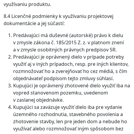
využívaniu produktu.
8.4 Licenčné podmienky k využívaniu projektovej
dokumentácie a jej súčastí:
Predávajúci má duševné (autorské) právo k dielu
v zmysle zákona č. 185/2015 Z. z. v platnom znení
a v zmysle osobitných právnych predpisov SR.
Predávajúci je oprávnený dielo v prípade potreby
využiť aj v iných prípadoch, resp. pre iných klientov,
rozmnožovať ho a zverejňovať ho cez médiá, s čím
objednávateľ podpisom tejto zmluvy súhlasí.
Kupujúci je oprávnený zhotovené dielo využiť iba na
vopred stanovenom pozemku, uvedenom
v zaslanej objednávke.
Kupujúci sa zaväzuje využiť dielo iba pre vydanie
územného rozhodnutia, stavebného povolenia a
zhotovenie stavby, len pre jeden dom a nebude ho
využívať alebo rozmnožovať iným spôsobom bez