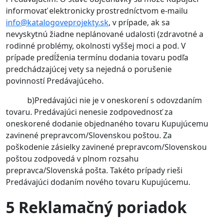
informovať elektronicky prostredníctvom e-mailu
info@katalogoveprojekty.sk
, v prípade, ak sa
nevyskytnú žiadne neplánované udalosti (zdravotné a
rodinné problémy, okolnosti vyššej moci a pod. V
prípade predĺženia termínu dodania tovaru podľa
predchádzajúcej vety sa nejedná o porušenie
povinností Predávajúceho.
b)Predávajúci nie je v oneskorení s odovzdaním
tovaru. Predávajúci nenesie zodpovednosť za
oneskorené dodanie objednaného tovaru Kupujúcemu
zavinené prepravcom/Slovenskou poštou. Za
poškodenie zásielky zavinené prepravcom/Slovenskou
poštou zodpovedá v plnom rozsahu
prepravca/Slovenská pošta. Takéto prípady rieši
Predávajúci dodaním nového tovaru Kupujúcemu.
5 Reklamačný poriadok