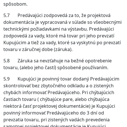
spôsobom.
5.7 Predávajúci zodpovedá za to, že projektová
dokumentácia je vypracovaná v súlade so všeobecnými
technickými požiadavkami na výstavbu. Predávajúci
zodpovedá za vady, ktoré má tovar pri jeho prevzatí
Kupujúcim a tiež za vady, ktoré sa vyskytnú po prevzatí
tovaru v záručnej dobe (záruka).
5.8 Záruka sa nevzťahuje na bežné opotrebenie
tovaru, (alebo jeho častí) spôsobené používaním.
5.9 Kupujúci je povinný tovar dodaný Predávajúcim
skontrolovať bez zbytočného odkladu a o zistených
chybách informovať Predávajúceho. Pri chýbajúcich
častiach tovaru ( chýbajúce pare, alebo chýbajúca
niektorá časť projektovej dokumentácie) je Kupujúci
povinný informovať Predávajúceho do 3 dní od
prevzatia tovaru, pri zistených vadách prevedenia
samotnej projektovej dokumentácie je Kupujúci