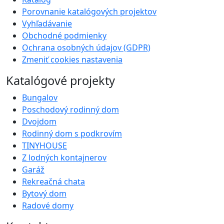
Porovnanie katalógových projektov
Vyhľadávanie
Obchodné podmienky
Ochrana osobných údajov (GDPR)
Zmeniť cookies nastavenia
Katalógové projekty
Bungalov
Poschodový rodinný dom
Dvojdom
Rodinný dom s podkrovím
TINYHOUSE
Z lodných kontajnerov
Garáž
Rekreačná chata
Bytový dom
Radové domy