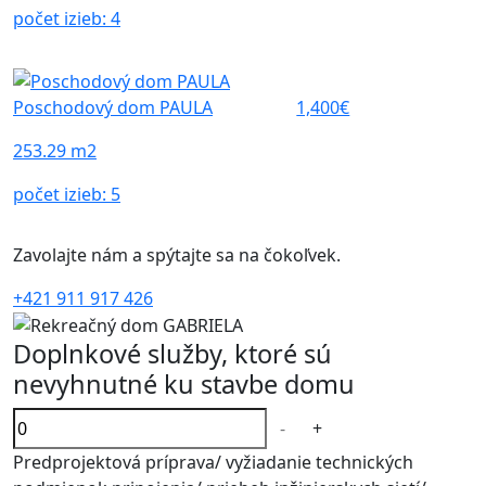
počet izieb:
4
Poschodový dom PAULA
1,400€
253.29 m2
počet izieb:
5
Zavolajte nám a spýtajte sa na čokoľvek.
+421 911 917 426
Doplnkové služby, ktoré sú
nevyhnutné ku stavbe domu
-
+
Predprojektová príprava/ vyžiadanie technických