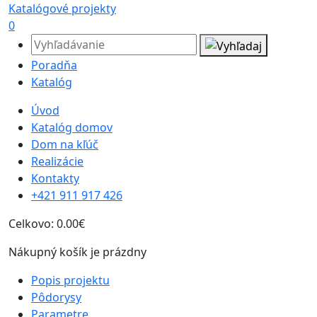
Katalógové projekty
0
Poradňa
Katalóg
Úvod
Katalóg domov
Dom na kľúč
Realizácie
Kontakty
+421 911 917 426
Celkovo:
0.00€
Nákupný košík je prázdny
Popis projektu
Pôdorysy
Parametre