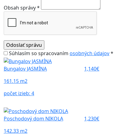
Obsah správy *
Súhlasím so spracovaním
osobných údajov
*
Bungalov JASMÍNA
1,140€
161.15 m2
počet izieb:
4
Poschodový dom NIKOLA
1,230€
142.33 m2