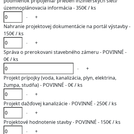
podmienok pripojenia/ priebeh inžinierskych sietí/
územnoplánovacia informácia -
350€
/ ks
-
+
Nahranie projektovej dokumentácie na portál výstavby -
150€
/ ks
-
+
Správa o prerokovani stavebného zámeru - POVINNÉ -
0€
/ ks
-
+
Projekt prípojky (voda, kanalizácia, plyn, elektrina,
žumpa, studňa) - POVINNÉ -
0€
/ ks
-
+
Projekt dažďovej kanalizácie - POVINNÉ -
250€
/ ks
-
+
Projektové hodnotenie stavby - POVINNÉ -
150€
/ ks
-
+