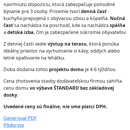
navrhnutú dispozíciu, ktorá zabezpečuje pohodlné
bývanie pre 3 osoby. Prízemie tvorí
denná časť
-
kuchyňa prepojená s obývacou izbou a kúpelňa.
Nočná
časť
sa nachádza na poschodí, kde sa nachádza
spálňa
a
detská izba
, čím je zabezpečené súkromie obyvateľov.
Z dennej časti vedie
výstup na terasu
, ktorá ponúka
ideálny priestor na vychutnanie si kávy, oddych alebo
letné opaľovanie na lehátku.
Doba dodania tohto
projektu domu
je 4-6 týždňov.
Cena zhotovenia stavby dodávateľskou firmou zahŕňa
cenu domu
vo výbave ŠTANDARD bez základovej
dosky
.
Uvedené ceny sú finálne, nie sme platci DPH.
Generovať PDF
Pôdorysy