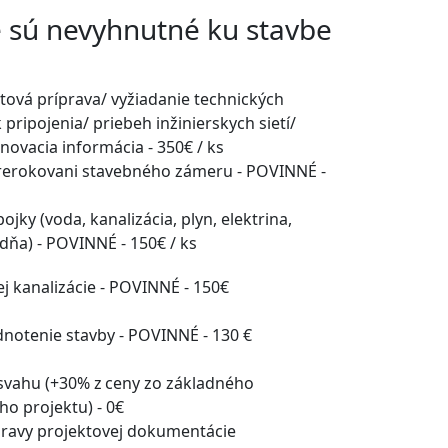
é sú nevyhnutné ku stavbe
tová príprava/ vyžiadanie technických
ripojenia/ priebeh inžinierskych sietí/
ovacia informácia -
350€
/ ks
rerokovani stavebného zámeru - POVINNÉ -
pojky (voda, kanalizácia, plyn, elektrina,
dňa) - POVINNÉ -
150€
/ ks
j kanalizácie - POVINNÉ -
150€
dnotenie stavby - POVINNÉ -
130 €
 svahu (+30% z ceny zo základného
ho projektu) -
0€
pravy projektovej dokumentácie