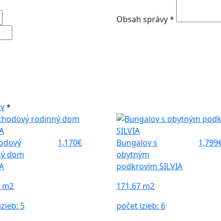
Obsah správy *
ov
*
odový
1,170€
Bungalov s
1,799
ný dom
obytným
A
podkrovím SILVIA
3 m2
171.67 m2
izieb:
5
počet izieb:
6