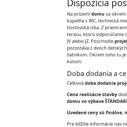
Dispozícia p
Na prízemí
domu
sa okrem 
kúpeľňa s WC, technická mie
hosťovská izba. Z priestran
terasu, ktorú odporúčame 
JV alebo JZ. Poschodie
proj
pozostáva z dvoch detských 
šatníkom. Okrem toho tu je
kútom.
Doba dodania a c
Celková
doba dodania proj
Cena realizácie stavby
dod
domu vo výbave ŠTANDAR
Uvedené ceny sú finálne, n
Pre bližšie informácie nás 