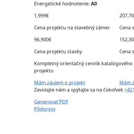
Energetické hodnotenie:
A0
1,999€
207,7
Cena projektu na stavebný zámer
Cena s
96,900€
152,3
Cena projektu stavby
Cena 
Kompletný orientačný cenník katalógového
projektu
Mám záujem o projekt
Mám zá
Zavolajte nám a spýtajte sa na čokoľvek
+42
Generovať PDF
Pôdorysy