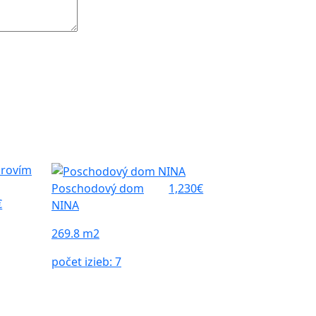
Poschodový dom
1,230€
€
NINA
269.8 m2
počet izieb:
7