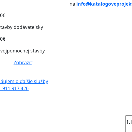
na
info@katalogoveprojek
00€
tavby dodávateľsky
00€
svojpomocnej stavby
Zobraziť
ujem o ďaľšie služby
1 911 917 426
1.