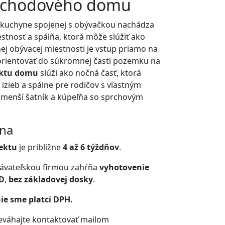
oschodového domu
kuchyne spojenej s obývačkou nachádza
stnosť a spálňa, ktorá môže slúžiť ako
nej obývacej miestnosti je vstup priamo na
orientovať do súkromnej časti pozemku na
ektu domu
slúži ako nočná časť, ktorá
izieb a spálne pre rodičov s vlastným
 menší šatník a kúpeľňa so sprchovým
ena
ektu
je približne
4 až 6 týždňov
.
ávateľskou firmou zahŕňa
vyhotovenie
D
,
bez základovej dosky
.
ie sme platci DPH.
neváhajte kontaktovať mailom