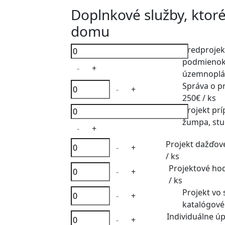
Doplnkové služby, ktor
domu
Predprojek
podmienok p
-
+
územnoplán
Správa o p
-
+
250€
/ ks
Projekt prí
žumpa, stu
-
+
Projekt dažďove
-
+
/ ks
Projektové ho
-
+
/ ks
Projekt vo
-
+
katalógové
Individuálne ú
-
+