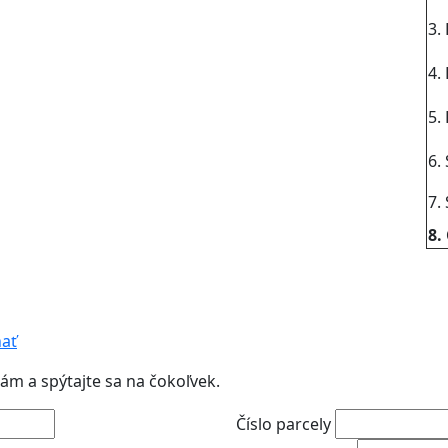
3.
4.
5.
6.
7.
8.
nať
m a spýtajte sa na čokoľvek.
Číslo parcely