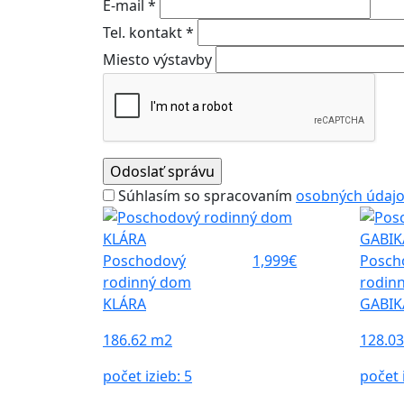
E-mail *
Tel. kontakt *
Miesto výstavby
Súhlasím so spracovaním
osobných údaj
Poschodový
1,999€
Posch
rodinný dom
rodin
KLÁRA
GABIK
186.62 m2
128.0
počet izieb:
5
počet 