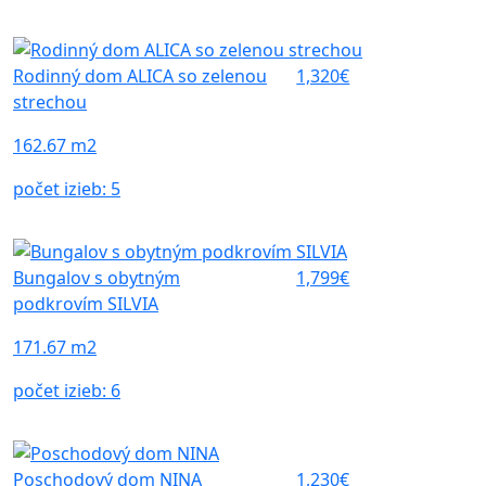
Rodinný dom ALICA so zelenou
1,320€
strechou
162.67 m2
počet izieb:
5
Bungalov s obytným
1,799€
podkrovím SILVIA
171.67 m2
počet izieb:
6
Poschodový dom NINA
1,230€