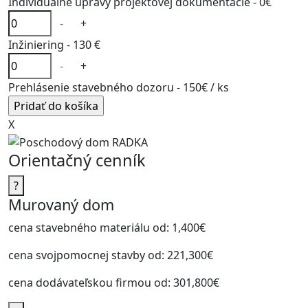
Individuálne úpravy projektovej dokumentácie -
0€
-
+
Inžiniering -
130 €
-
+
Prehlásenie stavebného dozoru -
150€
/ ks
X
Orientačný cenník
?
Murovaný dom
cena stavebného materiálu od:
1,400€
cena svojpomocnej stavby od:
221,300€
cena dodávateľskou firmou od:
301,800€