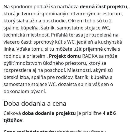
Na spodnom podlaží sa nachádza
denná časť projektu
,
ktorá je tvorená spomínaným otvoreným priestorom,
ktorý siaha až na poschodie. Okrem toho sú tu 2
spálne, kúpeľňa, šatník, samostatne stojace WC,
technická miestnosť. Priľahlá terasa je rozdelená na
viacero častí: sprchový kút s WC, jedáleň a kuchynská
linka. Vďaka tomu si tu môžete užiť príjemné chvíle s
rodinou a priateľmi.
Projekt domu
RADKA sa môže
pýšiť množstvom úložného priestoru, ktorý sa
rozprestiera aj na poschodí. Miestnosti, akými sú
detská izba, spálňa pre rodičov, šatník, kúpeľňa a
samostatne stojace WC, dozaista splnia váš sen o
dokonalom bývaní.
Doba dodania a cena
Celková
doba dodania projektu
je približne
4 až 6
týždňov
.