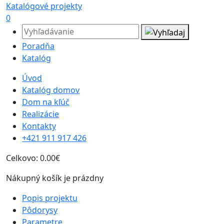
Katalógové projekty
0
Poradňa
Katalóg
Úvod
Katalóg domov
Dom na kľúč
Realizácie
Kontakty
+421 911 917 426
Celkovo:
0.00€
Nákupný košík je prázdny
Popis projektu
Pôdorysy
Parametre