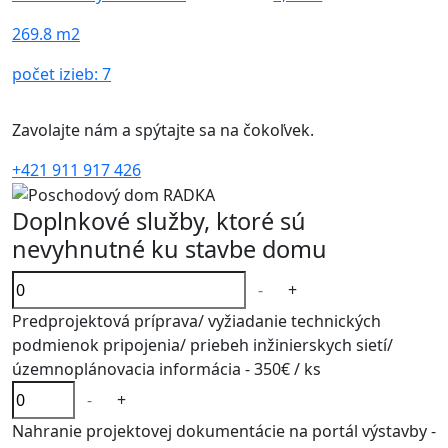
269.8 m2
počet izieb:
7
Zavolajte nám a spýtajte sa na čokoľvek.
+421 911 917 426
Doplnkové služby, ktoré sú
nevyhnutné ku stavbe domu
-
+
Predprojektová príprava/ vyžiadanie technických
podmienok pripojenia/ priebeh inžinierskych sietí/
územnoplánovacia informácia -
350€
/ ks
-
+
Nahranie projektovej dokumentácie na portál výstavby -