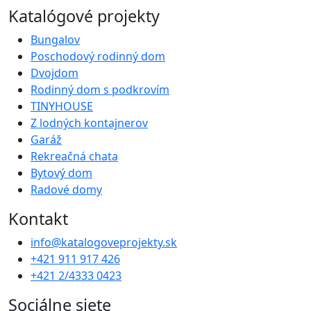
Katalógové projekty
Bungalov
Poschodový rodinný dom
Dvojdom
Rodinný dom s podkrovím
TINYHOUSE
Z lodných kontajnerov
Garáž
Rekreačná chata
Bytový dom
Radové domy
Kontakt
info@katalogoveprojekty.sk
+421 911 917 426
+421 2/4333 0423
Sociálne siete