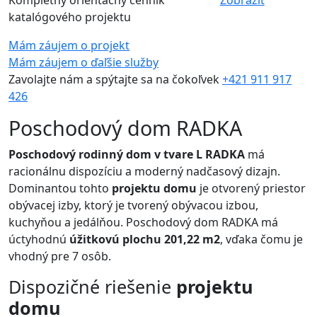
Kompletný orientačný cenník
Zobraziť
katalógového projektu
Mám záujem o projekt
Mám záujem o ďaľšie služby
Zavolajte nám a spýtajte sa na čokoľvek
+421 911 917
426
Poschodový dom RADKA
Poschodový rodinný dom v tvare L RADKA
má
racionálnu dispozíciu a moderný nadčasový dizajn.
Dominantou tohto
projektu domu
je otvorený priestor
obývacej izby, ktorý je tvorený obývacou izbou,
kuchyňou a jedálňou. Poschodový dom RADKA má
úctyhodnú
úžitkovú plochu 201,22 m2
, vďaka čomu je
vhodný pre 7 osôb.
Dispozičné riešenie
projektu
domu