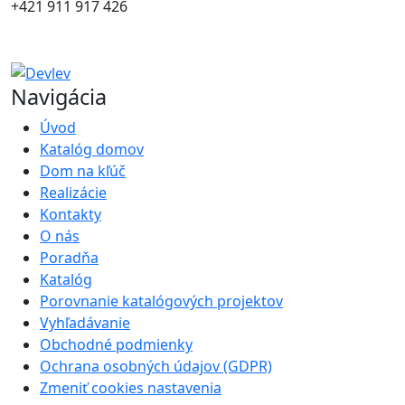
+421 911 917 426
Navigácia
Úvod
Katalóg domov
Dom na kľúč
Realizácie
Kontakty
O nás
Poradňa
Katalóg
Porovnanie katalógových projektov
Vyhľadávanie
Obchodné podmienky
Ochrana osobných údajov (GDPR)
Zmeniť cookies nastavenia