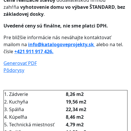
Cena realizácie stavby
dodávateľskou firmou
zahŕňa
vyhotovenie domu vo výbave ŠTANDARD
,
bez
základovej dosky
.
Uvedené ceny sú finálne, nie sme platci DPH.
Pre bližšie informácie nás neváhajte kontaktovať
mailom na
info@katalogoveprojekty.sk
alebo na tel.
čísle
+421 911 917 426.
Generovať PDF
Pôdorysy
1. Zádverie
8,26 m2
2. Kuchyňa
19,56 m2
3. Spálňa
22,34 m2
4. Kúpeľňa
8,46 m2
5. Technická miestnosť
4,79 m2