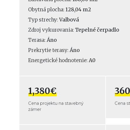
Obytná plocha:
128,04 m2
Typ strechy:
Valbová
Zdroj vykurovania:
Tepelné čerpadlo
Terasa:
Áno
Prekrytie terasy:
Áno
Energetické hodnotenie:
A0
1,380€
360
Cena projektu na stavebný
Cena s
zámer