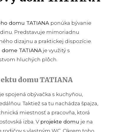
vého domu TATIANA
ponúka bývanie
rodinu. Predstavuje mimoriadnu
ho dizajnu a praktickej dispozície.
m dome TATIANA
je využitý s
tvom hluchých plôch.
jektu domu TATIANA
e spojená obývačka s kuchyňou,
dálňou. Taktiež sa tu nachádza špajza,
hnická miestnosť a pracovňa, ktorá
osťovská izba. V
projekte domu
je na
e rodičov s vlastným WC. Okrem toho