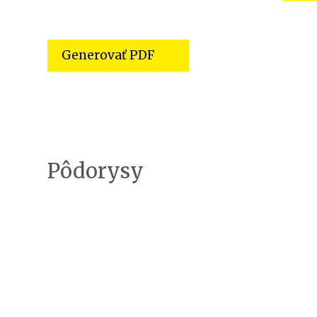
Generovať PDF
Pôdorysy