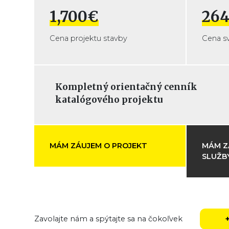
1,700€
264
Cena projektu stavby
Cena s
Kompletný orientačný cenník
katalógového projektu
MÁM ZÁUJEM O PROJEKT
MÁM Z
SLUŽB
Zavolajte nám a spýtajte sa na čokoľvek