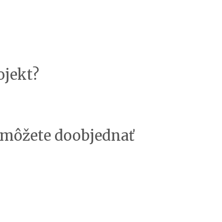
ojekt?
i môžete doobjednať