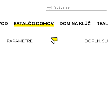
VOD
KATALÓG DOMOV
DOM NA KĽÚČ
REAL
PARAMETRE
DOPLN. S