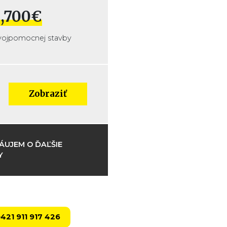
,700€
vojpomocnej stavby
Zobraziť
ÁUJEM O ĎAĽŠIE
Y
+421 911 917 426