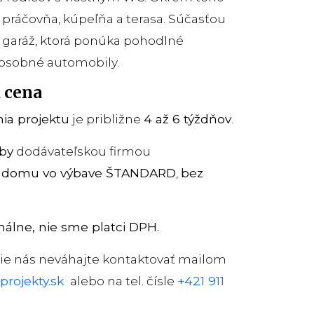
y, práčovňa, kúpeľňa a terasa. Súčasťou
j garáž, ktorá ponúka pohodlné
 osobné automobily.
 cena
ia projektu
je približne
4 až 6 týždňov
.
vby
dodávateľskou firmou
e domu vo výbave ŠTANDARD
,
bez
nálne, nie sme platci DPH.
cie nás neváhajte kontaktovať mailom
projekty.sk
alebo na tel. čísle
+421 911