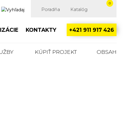
0
Poradňa
Katalóg
IZÁCIE
KONTAKTY
+421 911 917 426
LUŽBY
KÚPIŤ PROJEKT
OBSAH