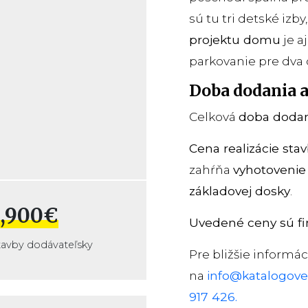
sú tu tri detské izb
projektu domu
je a
parkovanie pre dva
Doba dodania a
Celková
doba dodan
Cena realizácie sta
zahŕňa
vyhotoveni
základovej dosky
.
,900€
Uvedené ceny sú fi
tavby dodávateľsky
Pre bližšie informá
na
info@katalogove
917 426.