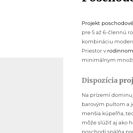
Projekt poschodo
pre 5 až 6-člennú 
kombináciu moderné
Priestor v
rodinno
minimálnym množs
Dispozícia
pro
Na prízemí dominuj
barovým pultom a je
menšia kúpeľňa, tec
môže slúžiť aj ako h
poschodí spálňa pr