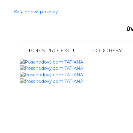
Katalógové projekty
KATALÓGOVÉ
PROJEKTY
Ú
ÚVOD
POPIS PROJEKTU
PÔDORYSY
KATALÓG
DOMOV
DOM
NA
KĽÚČ
REALIZÁCIE
KONTAKTY
PORADŇA