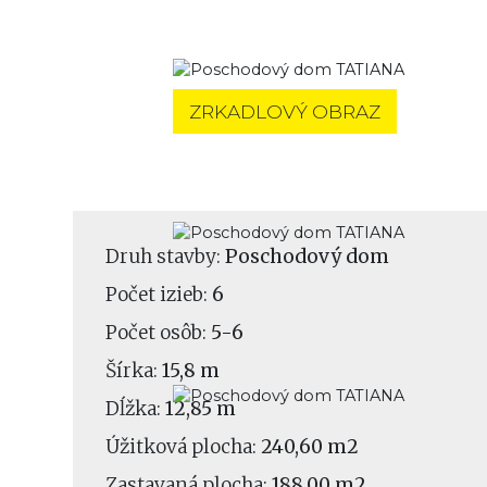
ZRKADLOVÝ OBRAZ
Druh stavby:
Poschodový dom
Počet izieb:
6
Počet osôb:
5-6
Šírka:
15,8 m
Dĺžka:
12,85 m
Úžitková plocha:
240,60 m2
Zastavaná plocha:
188,00 m2