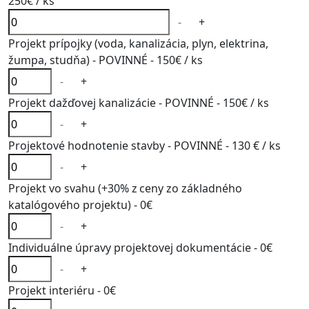
250€
/ ks
-
+
Projekt prípojky (voda, kanalizácia, plyn, elektrina,
žumpa, studňa) - POVINNÉ -
150€
/ ks
-
+
Projekt dažďovej kanalizácie - POVINNÉ -
150€
/ ks
-
+
Projektové hodnotenie stavby - POVINNÉ -
130 €
/ ks
-
+
Projekt vo svahu (+30% z ceny zo základného
katalógového projektu) -
0€
-
+
Individuálne úpravy projektovej dokumentácie -
0€
-
+
Projekt interiéru -
0€