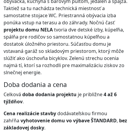
obývačka, kuchyňa s barovým pultom, jedáleň a špajza.
Taktiež sa tu nachádza technická miestnosť a
samostatne stojace WC. Priestranná obývacia izba
ponúka vstup na terasu a do záhrady. Nočnú časť
projektu domu NELA
tvoria dve detské izby, kúpeľňa,
spálňa pre rodičov so samostatnou kúpeľňou a
dostatok úložného priestoru. Súčasťou domu je
vstavaná garáž so skladovým priestorom, ktorý môže
slúžiť ako úschovňa bicyklov. Zelenú strechu ocenia
najmä tí, ktorí sa rozhodli pre maximalizáciu ziskov zo
slnečnej energie.
Doba dodania a cena
Celková
doba dodania projektu
je približne
4 až 6
týždňov
.
Cena realizácie stavby
dodávateľskou firmou
zahŕňa
vyhotovenie domu vo výbave ŠTANDARD
,
bez
základovej dosky
.