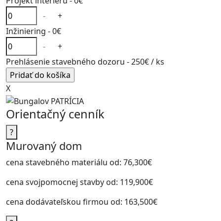
Projekt interiéru -
0€
-
+
Inžiniering -
0€
-
+
Prehlásenie stavebného dozoru -
250€
/ ks
X
Orientačný cenník
?
Murovaný dom
cena stavebného materiálu od:
76,300€
cena svojpomocnej stavby od:
119,900€
cena dodávateľskou firmou od:
163,500€