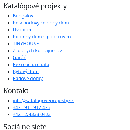
Katalógové projekty
Bungalov
Poschodový rodinný dom
Dvojdom
Rodinný dom s podkrovím
TINYHOUSE
Z lodných kontajnerov
Garáž
Rekreačná chata
Bytový dom
Radové domy
Kontakt
info@katalogoveprojekty.sk
+421 911 917 426
+421 2/4333 0423
Sociálne siete