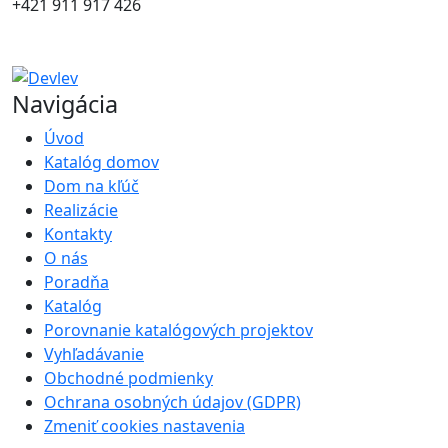
+421 911 917 426
Navigácia
Úvod
Katalóg domov
Dom na kľúč
Realizácie
Kontakty
O nás
Poradňa
Katalóg
Porovnanie katalógových projektov
Vyhľadávanie
Obchodné podmienky
Ochrana osobných údajov (GDPR)
Zmeniť cookies nastavenia