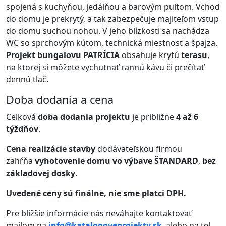
spojená s kuchyňou, jedálňou a barovým pultom. Vchod
do domu je prekrytý, a tak zabezpečuje majiteľom vstup
do domu suchou nohou. V jeho blízkosti sa nachádza
WC so sprchovým kútom, technická miestnosť a špajza.
Projekt bungalovu PATRÍCIA
obsahuje krytú
terasu
,
na ktorej si môžete vychutnať rannú kávu či prečítať
dennú tlač.
Doba dodania a cena
Celková
doba dodania projektu
je približne
4 až 6
týždňov
.
Cena realizácie stavby
dodávateľskou firmou
zahŕňa
vyhotovenie domu vo výbave ŠTANDARD
,
bez
základovej dosky
.
Uvedené ceny sú finálne, nie sme platci DPH.
Pre bližšie informácie nás neváhajte kontaktovať
mailom na
info@katalogoveprojekty.sk
alebo na tel.