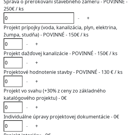
Správa o prerokovani stavebného zámeru - POVINNÉ -
250€
/ ks
-
+
Projekt prípojky (voda, kanalizácia, plyn, elektrina,
žumpa, studňa) - POVINNÉ -
150€
/ ks
-
+
Projekt dažďovej kanalizácie - POVINNÉ -
150€
/ ks
-
+
Projektové hodnotenie stavby - POVINNÉ -
130 €
/ ks
-
+
Projekt vo svahu (+30% z ceny zo základného
katalógového projektu) -
0€
-
+
Individuálne úpravy projektovej dokumentácie -
0€
-
+