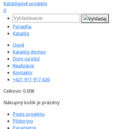
Katalógové projekty
0
Poradňa
Katalóg
Úvod
Katalóg domov
Dom na kľúč
Realizácie
Kontakty
+421 911 917 426
Celkovo:
0.00€
Nákupný košík je prázdny
Popis projektu
Pôdorysy
Parametre