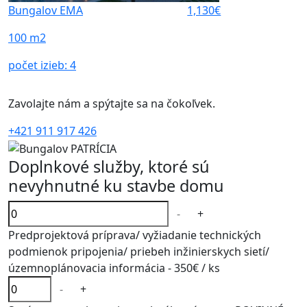
Bungalov EMA
1,130€
100 m2
počet izieb:
4
Zavolajte nám a spýtajte sa na čokoľvek.
+421 911 917 426
Doplnkové služby, ktoré sú
nevyhnutné ku stavbe domu
-
+
Predprojektová príprava/ vyžiadanie technických
podmienok pripojenia/ priebeh inžinierskych sietí/
územnoplánovacia informácia -
350€
/ ks
-
+