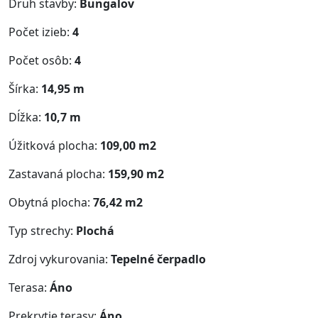
Druh stavby:
Bungalov
Počet izieb:
4
Počet osôb:
4
Šírka:
14,95 m
Dĺžka:
10,7 m
Úžitková plocha:
109,00 m2
Zastavaná plocha:
159,90 m2
Obytná plocha:
76,42 m2
Typ strechy:
Plochá
Zdroj vykurovania:
Tepelné čerpadlo
Terasa:
Áno
Prekrytie terasy:
Áno