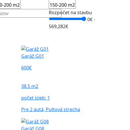
Rozpočet na stavbu
0€ -
569,282
€
Garáž G01
600€
38.5 m2
počet izieb:
1
Pre 2 autá, Pultová strecha
Garáž G08