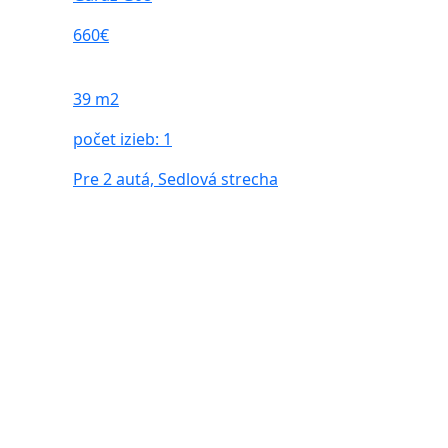
660€
39 m2
počet izieb:
1
Pre 2 autá, Sedlová strecha