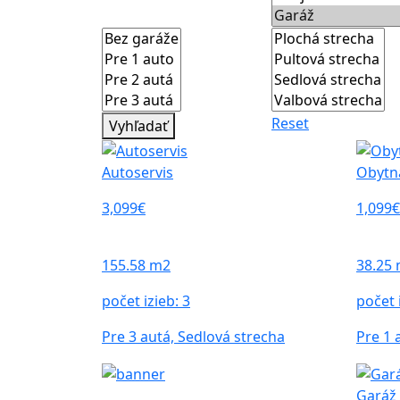
Reset
Vyhľadať
Autoservis
Obytn
3,099€
1,099€
155.58 m2
38.25
počet izieb:
3
počet 
Pre 3 autá, Sedlová strecha
Pre 1 
Garáž