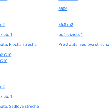
660€
 m2
56.8 m2
izieb:
1
počet izieb:
1
autá, Plochá strecha
Pre 2 autá, Sedlová strecha
 G10
 m2
izieb:
1
auto, Sedlová strecha