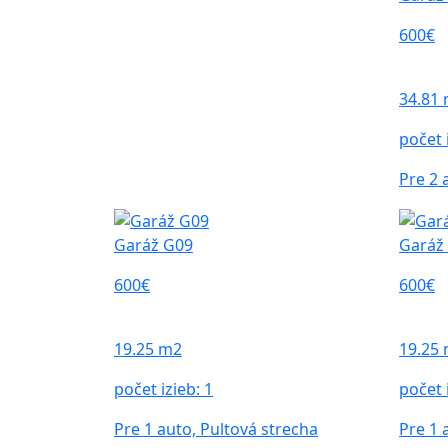
600€
34.81
počet 
Pre 2 
Garáž G09
Garáž
600€
600€
19.25 m2
19.25
počet izieb:
1
počet 
Pre 1 auto, Pultová strecha
Pre 1 