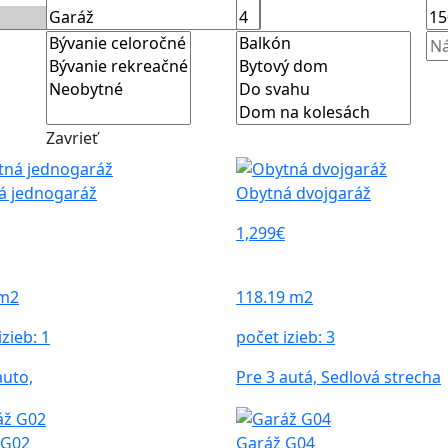
Zavrieť
á jednogaráž
Obytná dvojgaráž
1,299€
 m2
118.19 m2
izieb:
1
počet izieb:
3
auto,
Pre 3 autá, Sedlová strecha
 G02
Garáž G04