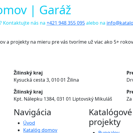
omov | Garáž
li? Kontaktujte nás na
+421 948 355 095
alebo na
info@katalo
v a projekty na mieru pre vás tvoríme už viac ako
5+ roko
Žilinský kraj
Pr
Kysucká cesta 3, 010 01 Žilina
Dr
Žilinský kraj
Pr
Kpt. Nálepku 1384,
031 01 Liptovský Mikuláš
Za
Navigácia
Katalógové
projekty
Úvod
Katalóg domov
Bungalov