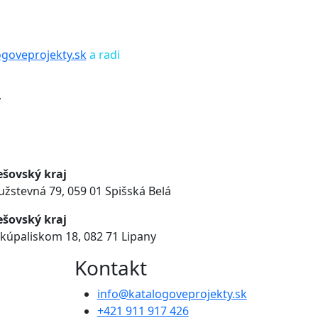
goveprojekty.sk
a radi
v
ešovský kraj
užstevná 79
,
059 01
Spišská Belá
ešovský kraj
 kúpaliskom 18, 082 71 Lipany
Kontakt
info@katalogoveprojekty.sk
+421 911 917 426