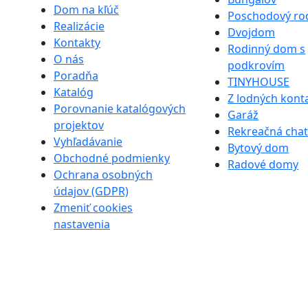
Dom na kľúč
Poschodový ro
Realizácie
Dvojdom
Kontakty
Rodinný dom s
O nás
podkrovím
Poradňa
TINYHOUSE
Katalóg
Z lodných kont
Porovnanie katalógových
Garáž
projektov
Rekreačná cha
Vyhľadávanie
Bytový dom
Obchodné podmienky
Radové domy
Ochrana osobných
údajov (GDPR)
Zmeniť cookies
nastavenia