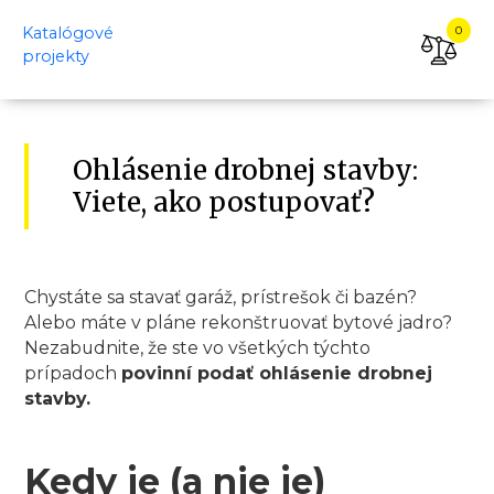
Katalógové
0
projekty
KATALÓGOVÉ
PROJEKTY
Ohlásenie drobnej stavby:
ÚVOD
Viete, ako postupovať?
KATALÓG
DOMOV
DOM
Chystáte sa stavať garáž, prístrešok či bazén?
NA
Alebo máte v pláne rekonštruovať bytové jadro?
KĽÚČ
Nezabudnite, že ste vo všetkých týchto
prípadoch
povinní podať ohlásenie drobnej
REALIZÁCIE
stavby.
KONTAKTY
Kedy je (a nie je)
PORADŇA