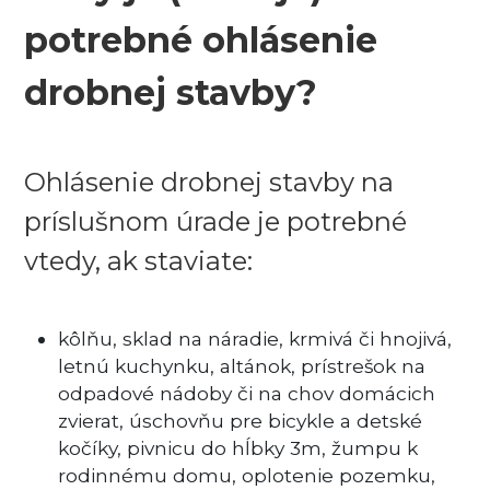
potrebné ohlásenie
KATALÓG
drobnej stavby?
+421
904
133
949
Ohlásenie drobnej stavby na
príslušnom úrade je potrebné
vtedy, ak staviate:
kôlňu, sklad na náradie, krmivá či hnojivá,
letnú kuchynku, altánok, prístrešok na
odpadové nádoby či na chov domácich
zvierat, úschovňu pre bicykle a detské
kočíky, pivnicu do hĺbky 3m, žumpu k
rodinnému domu, oplotenie pozemku,