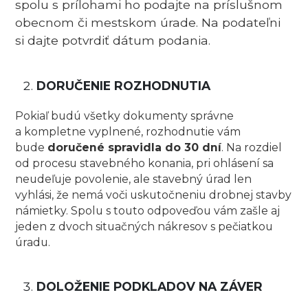
spolu s prílohami ho podajte na príslušnom
obecnom či mestskom úrade. Na podateľni
si dajte potvrdiť dátum podania.
DORUČENIE ROZHODNUTIA
Pokiaľ budú všetky dokumenty správne
a kompletne vyplnené, rozhodnutie vám
bude
doručené spravidla do 30 dní
. Na rozdiel
od procesu stavebného konania, pri ohlásení sa
neudeľuje povolenie, ale stavebný úrad len
vyhlási, že nemá voči uskutočneniu drobnej stavby
námietky. Spolu s touto odpoveďou vám zašle aj
jeden z dvoch situačných nákresov s pečiatkou
úradu.
DOLOŽENIE PODKLADOV NA ZÁVER