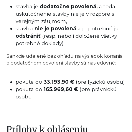
stavba je
dodatočne povolená,
a teda
uskutočnenie stavby nie je v rozpore s
verejným záujmom,
stavbu
nie je povolená
a je potrebné ju
odstrániť
(resp. neboli doložené všetky
potrebné doklady).
Sankcie udelené bez ohľadu na výsledok konania
o dodatočnom povolení stavby sú nasledovné:
pokuta do
33.193,90 €
(pre fyzickú osobu)
pokuta do
165.969,60 €
(pre právnickú
osobu
Prílohy k ohláseniu