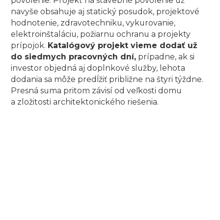
povolenie. Projekt na stavebné povolenie už
navyše obsahuje aj statický posudok, projektové
hodnotenie, zdravotechniku, vykurovanie,
elektroinštaláciu, požiarnu ochranu a projekty
prípojok.
Katalógový projekt vieme dodať už
do siedmych pracovných dní,
prípadne, ak si
investor objedná aj doplnkové služby, lehota
dodania sa môže predĺžiť približne na štyri týždne.
Presná suma pritom závisí od veľkosti domu
a zložitosti architektonického riešenia.