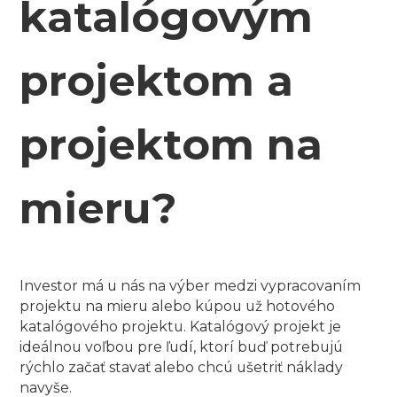
katalógovým
KATALÓG
projektom a
+421
904
133
projektom na
949
mieru?
Investor má u nás na výber medzi vypracovaním
projektu na mieru alebo kúpou už hotového
katalógového projektu. Katalógový projekt je
ideálnou voľbou pre ľudí, ktorí buď potrebujú
rýchlo začať stavať alebo chcú ušetriť náklady
navyše.