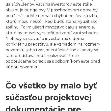
ďalších členov. Väčšina investorov ešte stále
obľubuje bungalovy. V poschodovom dome by
podľa nás určite nemala chýbať hosťovská izba,
ktorú môžu neskôr, keď budú starší, využiť ako
spálňu. To im ušetrí množstvo času a energie,
ktoré by museli vynaložiť pri zdolávaní schodov.
Niekedy sa stáva, že investor má o dome
konkrétnu predstavu, ale vzhľadom na rozmery
pozemku, jeho tvar, orientáciu či iné aspekty, sa
táto predstava nedá realizovať. Preto
odporúčame poradiť sa s odborníkom ešte pred
kúpou pozemku.
Čo všetko by malo byť
súčasťou projektovej
dokumentácie pre