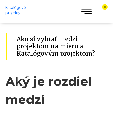
Katalógové
0
projekty
KATALÓGOVÉ
PROJEKTY
Ako si vybrať medzi
ÚVOD
projektom na mieru a
KATALÓG
Katalógovým projektom?
DOMOV
DOM
NA
Aký je rozdiel
KĽÚČ
REALIZÁCIE
medzi
KONTAKTY
PORADŇA