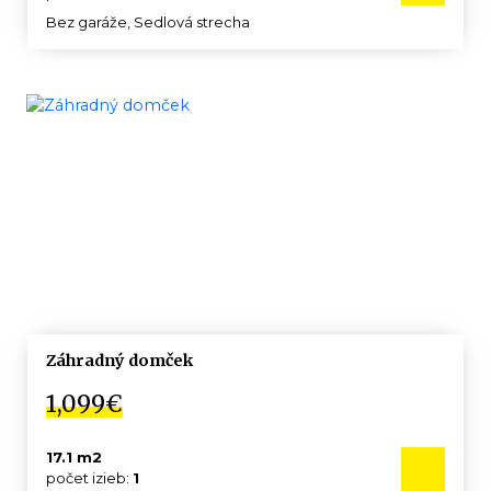
Bez garáže, Sedlová strecha
KATALÓG
+421
904
133
949
Záhradný domček
1,099€
17.1 m2
počet izieb:
1