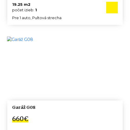
19.25 m2
počet izieb:
1
Pre 1 auto, Pultová strecha
Garáž G08
660€