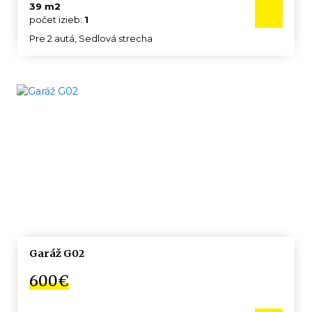
39 m2
počet izieb:
1
Pre 2 autá, Sedlová strecha
Garáž G02
600€