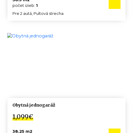
počet izieb:
1
Pre 2 autá, Pultová strecha
Obytná jednogaráž
1,099€
38.25 m2