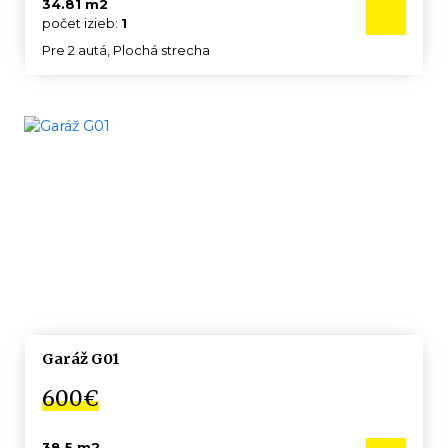
34.81 m2
počet izieb:
1
Pre 2 autá, Plochá strecha
Garáž G01
600€
38.5 m2