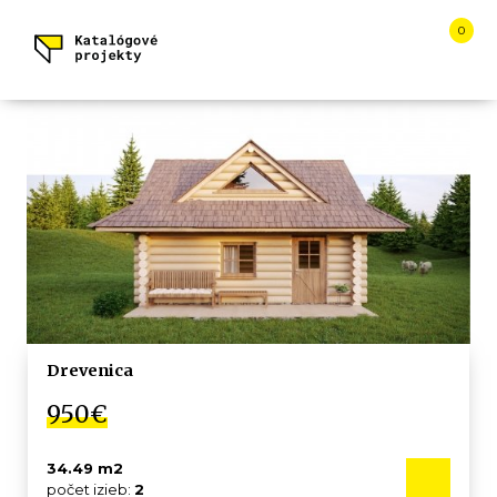
0
KATALÓGOVÉ
PROJEKTY
ÚVOD
KATALÓG
DOMOV
DOM
NA
KĽÚČ
Drevenica
REALIZÁCIE
950€
KONTAKTY
34.49 m2
počet izieb:
2
PORADŇA