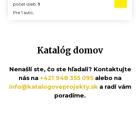
počet izieb:
1
Pre 1 auto,
Katalóg domov
Nenašli ste, čo ste hľadali? Kontaktujte
nás na
+421 948 355 095
alebo na
info@katalogoveprojekty.sk
a radi vám
poradíme.